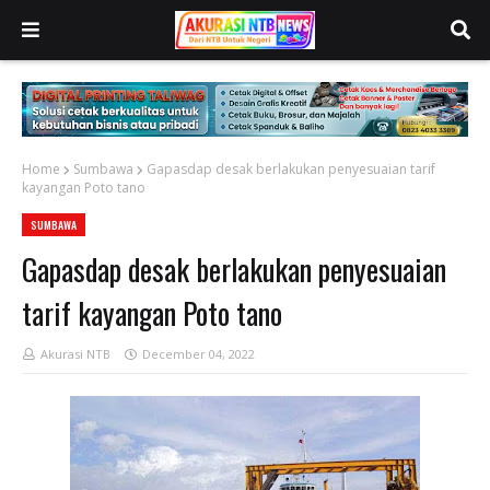
Home
Sumbawa
Gapasdap desak berlakukan penyesuaian tarif
kayangan Poto tano
SUMBAWA
Gapasdap desak berlakukan penyesuaian
tarif kayangan Poto tano
Akurasi NTB
December 04, 2022