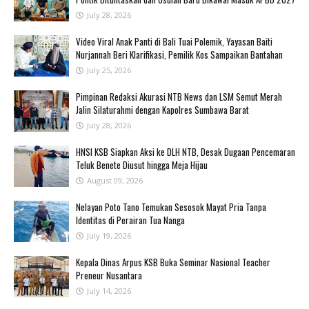
July 28, 2026
‎Video Viral Anak Panti di Bali Tuai Polemik, Yayasan Baiti
Nurjannah Beri Klarifikasi, Pemilik Kos Sampaikan Bantahan ‎
July 25, 2026
Pimpinan Redaksi Akurasi NTB News dan LSM Semut Merah
Jalin Silaturahmi dengan Kapolres Sumbawa Barat
July 28, 2026
‎HNSI KSB Siapkan Aksi ke DLH NTB, Desak Dugaan Pencemaran
Teluk Benete Diusut hingga Meja Hijau
August 09, 2026
‎Nelayan Poto Tano Temukan Sesosok Mayat Pria Tanpa
Identitas di Perairan Tua Nanga ‎
July 19, 2026
Kepala Dinas Arpus KSB Buka Seminar Nasional Teacher
Preneur Nusantara
July 14, 2026