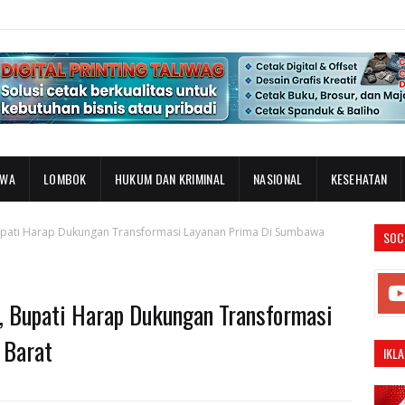
AWA
LOMBOK
HUKUM DAN KRIMINAL
NASIONAL
KESEHATAN
upati Harap Dukungan Transformasi Layanan Prima Di Sumbawa
SOC
, Bupati Harap Dukungan Transformasi
 Barat
IKLA