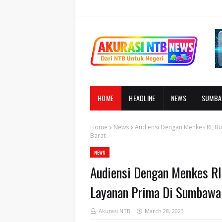
HOME
HEADLINE
NEWS
SUMB
Home
News
Audiensi Dengan Menkes RI, B
Barat
NEWS
Audiensi Dengan Menkes RI
Layanan Prima Di Sumbawa
Akurasi NTB
March 28, 2023