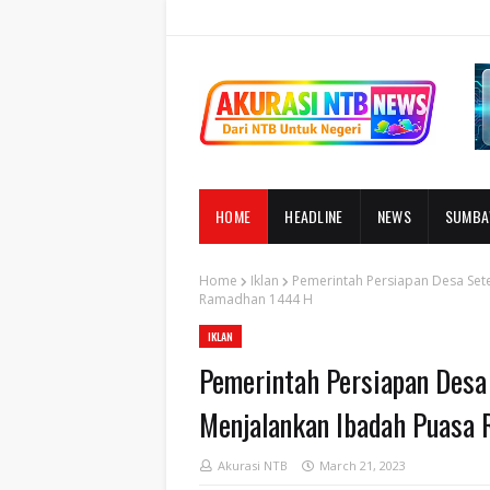
HOME
HEADLINE
NEWS
SUMB
Home
Iklan
Pemerintah Persiapan Desa Set
Ramadhan 1444 H
IKLAN
Pemerintah Persiapan Desa
Menjalankan Ibadah Puasa
Akurasi NTB
March 21, 2023