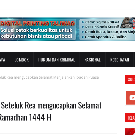
AWA
LOMBOK
HUKUM DAN KRIMINAL
NASIONAL
KESEHATAN
eluk Rea mengucapkan Selamat Menjalankan Ibadah Puasa
SOC
 Seteluk Rea mengucapkan Selamat
 Ramadhan 1444 H
IKLA