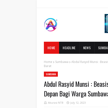
HOME
HEADLINE
NEWS
SUMB
Home
Sumbawa
Abdul Rasyid Munsi : Be
Barat
SUMBAWA
Abdul Rasyid Munsi : Bea
Depan Bagi Warga Sumbaw
Akurasi NTB
July 12, 2023