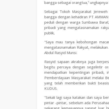
bangga sebagai orangtua,” ungkapnya
Sebagai Tokoh Masyarakat Jereweh y
bangga dengan kehadiran PT AMMAN d
peduli dengan warga Sumbawa Barat, 
pribadi yang mengatasnamakan rak
publik,
"Saya mau tanya kebohongan macam
mengatasnamakan Rakyat, melakukan A
Abdul Rasyid Munsi.
Rasyid sapaan akrabnya juga berpe
begitu percaya dengan segelintir 
mendapatkan kepentingan pribadi, i
Pemberdayaan Masyarakat melalui B
yang telah memberikan bukti beasi
KUDUS.
"Sekali lagi saya katakan dan saya b
pintar -pintar, sebelum ada Perusaha
sekarang kemajuannya sangat luar bia