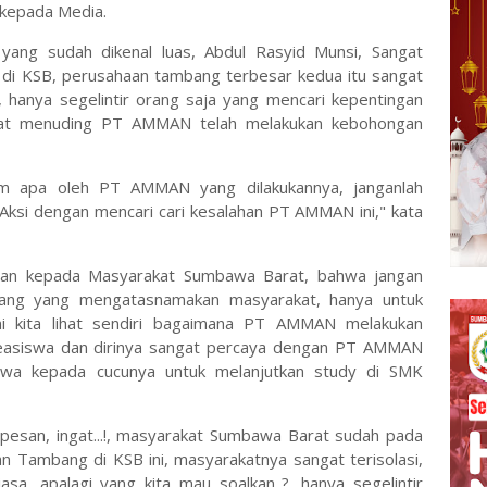
 kepada Media.
ang sudah dikenal luas, Abdul Rasyid Munsi, Sangat
i KSB, perusahaan tambang terbesar kedua itu sangat
hanya segelintir orang saja yang mencari kepentingan
yat menuding PT AMMAN telah melakukan kebohongan
 apa oleh PT AMMAN yang dilakukannya, janganlah
ksi dengan mencari cari kesalahan PT AMMAN ini," kata
san kepada Masyarakat Sumbawa Barat, bahwa jangan
orang yang mengatasnamakan masyarakat, hanya untuk
ni kita lihat sendiri bagaimana PT AMMAN melakukan
easiswa dan dirinya sangat percaya dengan PT AMMAN
swa kepada cucunya untuk melanjutkan study di SMK
erpesan, ingat...!, masyarakat Sumbawa Barat sudah pada
an Tambang di KSB ini, masyarakatnya sangat terisolasi,
sa, apalagi yang kita mau soalkan..?, hanya segelintir