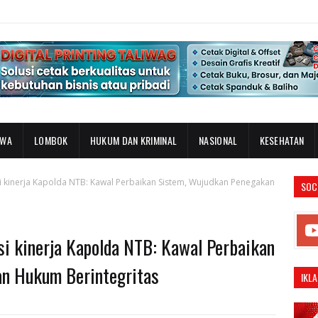
AWA
LOMBOK
HUKUM DAN KRIMINAL
NASIONAL
KESEHATAN
kinerja Kapolda NTB: Kawal Perbaikan Sistem, Wujudkan Penegakan
SOC
 kinerja Kapolda NTB: Kawal Perbaikan
an Hukum Berintegritas
IKLA