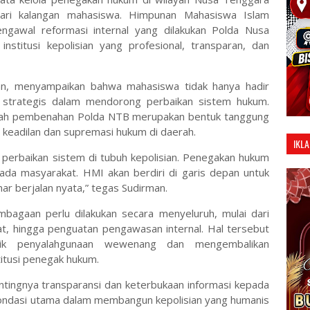
ari kalangan mahasiswa. Himpunan Mahasiswa Islam
gawal reformasi internal yang dilakukan Polda Nusa
stitusi kepolisian yang profesional, transparan, dan
, menyampaikan bahwa mahasiswa tidak hanya hadir
ra strategis dalam mendorong perbaikan sistem hukum.
kah pembenahan Polda NTB merupakan bentuk tanggung
 keadilan dan supremasi hukum di daerah.
IKLA
perbaikan sistem di tubuh kepolisian. Penegakan hukum
 pada masyarakat. HMI akan berdiri di garis depan untuk
ar berjalan nyata,” tegas Sudirman.
lembagaan perlu dilakukan secara menyeluruh, mulai dari
rat, hingga penguatan pengawasan internal. Hal tersebut
ktik penyalahgunaan wewenang dan mengembalikan
itusi penegak hukum.
ntingnya transparansi dan keterbukaan informasi kepada
i fondasi utama dalam membangun kepolisian yang humanis