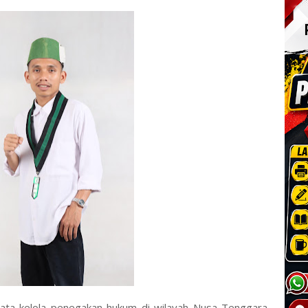
ta kelola penegakan hukum di wilayah Nusa Tenggara