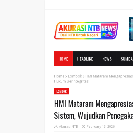
HOME
HEADLINE
NEWS
SUMB
Home
Lombok
HMI Mataram Mengapresiasi 
Hukum Berintegritas
LOMBOK
HMI Mataram Mengapresiasi
Sistem, Wujudkan Penegak
Akurasi NTB
February 13, 2026