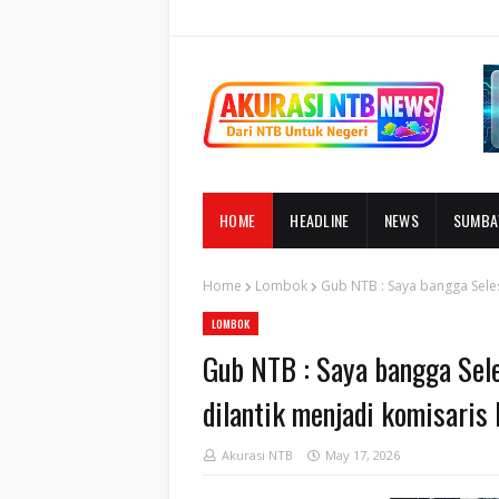
HOME
HEADLINE
NEWS
SUMB
Home
Lombok
Gub NTB : Saya bangga Seles
LOMBOK
Gub NTB : Saya bangga Sele
dilantik menjadi komisari
Akurasi NTB
May 17, 2026