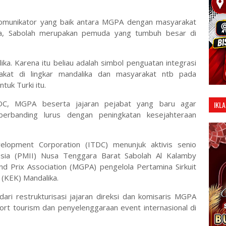
 komunikator yang baik antara MGPA dengan masyarakat
nya, Sabolah merupakan pemuda yang tumbuh besar di
lika. Karena itu beliau adalah simbol penguatan integrasi
kat di lingkar mandalika dan masyarakat ntb pada
uk Turki itu.
DC, MGPA beserta jajaran pejabat yang baru agar
IKLA
erbanding lurus dengan peningkatan kesejahteraan
elopment Corporation (ITDC) menunjuk aktivis senio
sia (PMII) Nusa Tenggara Barat Sabolah Al Kalamby
d Prix Association (MGPA) pengelola Pertamina Sirkuit
 (KEK) Mandalika.
ari restrukturisasi jajaran direksi dan komisaris MGPA
t tourism dan penyelenggaraan event internasional di