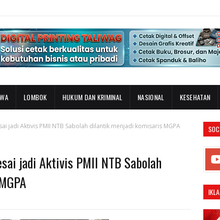
AWA
LOMBOK
HUKUM DAN KRIMINAL
NASIONAL
KESEHATAN
ai jadi Aktivis PMII NTB Sabolah dilantik menjadi komisaris MGPA
SOC
sai jadi Aktivis PMII NTB Sabolah
s MGPA
IKLA