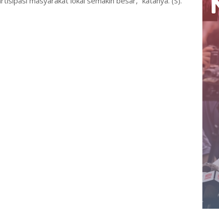
isipasi masyarakat lokal semakin besar,” katanya. (S).