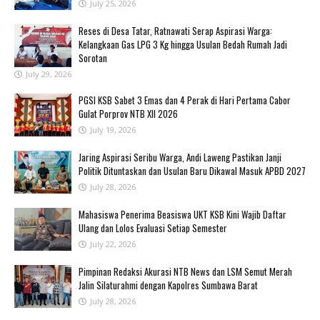
July 25, 2026
Reses di Desa Tatar, Ratnawati Serap Aspirasi Warga:
Kelangkaan Gas LPG 3 Kg hingga Usulan Bedah Rumah Jadi
Sorotan
July 29, 2026
PGSI KSB Sabet 3 Emas dan 4 Perak di Hari Pertama Cabor
Gulat Porprov NTB XII 2026 ‎
July 19, 2026
Jaring Aspirasi Seribu Warga, Andi Laweng Pastikan Janji
Politik Dituntaskan dan Usulan Baru Dikawal Masuk APBD 2027
July 28, 2026
Mahasiswa Penerima Beasiswa UKT KSB Kini Wajib Daftar
Ulang dan Lolos Evaluasi Setiap Semester
July 22, 2026
Pimpinan Redaksi Akurasi NTB News dan LSM Semut Merah
Jalin Silaturahmi dengan Kapolres Sumbawa Barat
July 28, 2026