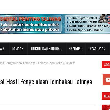
AWA
LOMBOK
HUKUM DAN KRIMINAL
NASIONAL
KESEHATAN
asil Pengelolaan Tembakau Lainnya dan Rokok Elektrik
SOC
ai Hasil Pengelolaan Tembakau Lainnya
IKLA